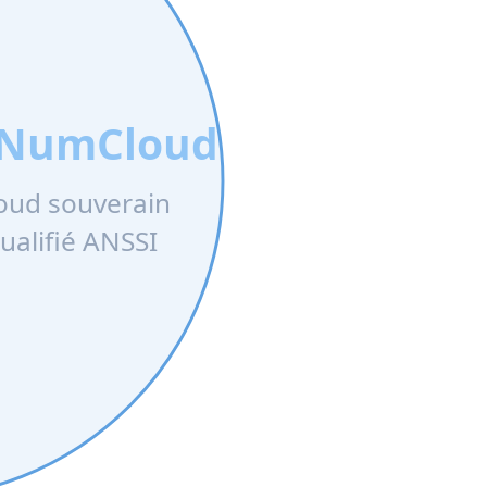
cNumCloud
oud souverain
ualifié ANSSI