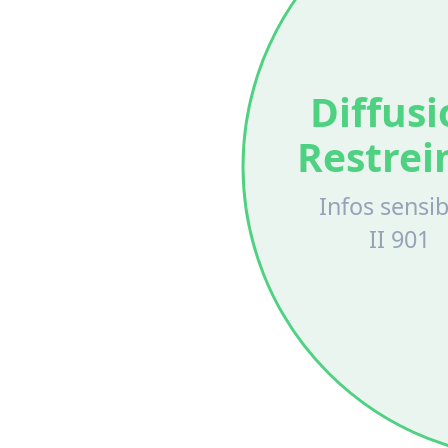
Diffus
Restrei
Infos sensib
II 901