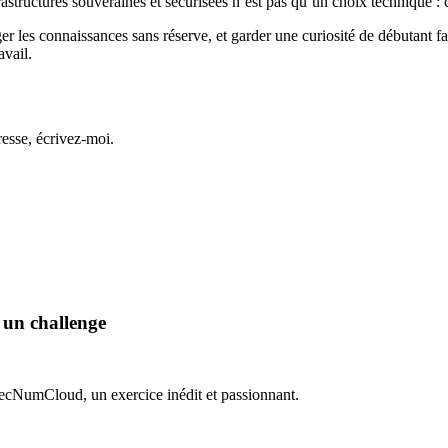
frastructures souveraines et sécurisées n’est pas qu’un choix technique :
 les connaissances sans réserve, et garder une curiosité de débutant fac
avail.
esse, écrivez-moi.
un challenge
SecNumCloud, un exercice inédit et passionnant.