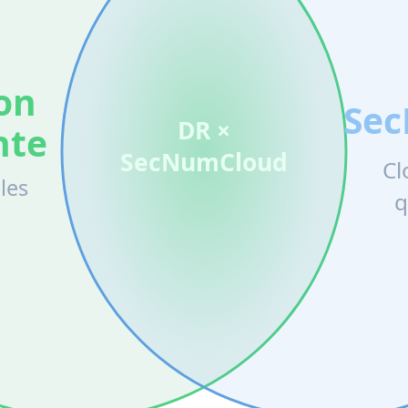
ion
Se
DR ×
nte
SecNumCloud
Cl
les
q