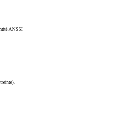
ntité
ANSSI
reinte).